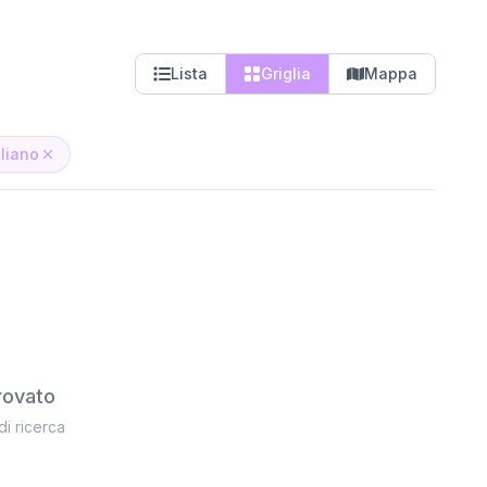
Lista
Griglia
Mappa
liano
rovato
 di ricerca