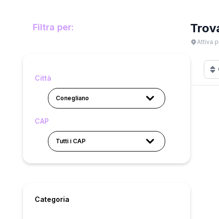
Trov
Filtra per:
Attiva p
Città
Conegliano
CAP
Tutti i CAP
Categoria