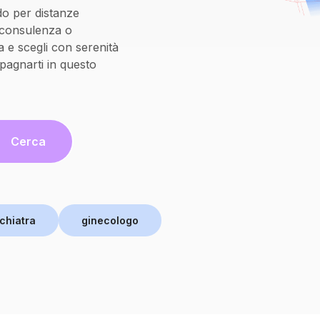
do per distanze
oconsulenza o
 e scegli con serenità
pagnarti in questo
Cerca
chiatra
ginecologo