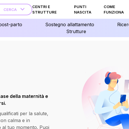
CENTRI E
PUNTI
COME
CERCA
STRUTTURE
NASCITA
FUNZIONA
post-parto
Sostegno allattamento
Ricer
Strutture
fase della maternità e
si.
lificati per la salute,
 con calma e in
o al tuo momento. Puoi