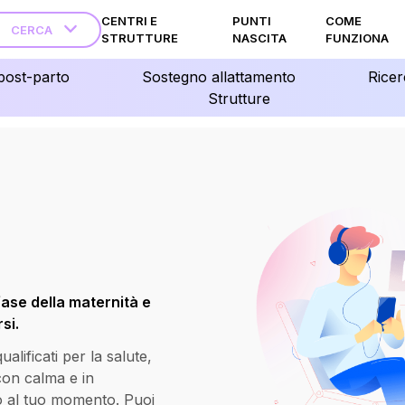
CENTRI E
PUNTI
COME
CERCA
STRUTTURE
NASCITA
FUNZIONA
post-parto
Sostegno allattamento
Ricer
Strutture
fase della maternità e
si.
lificati per la salute,
 con calma e in
o al tuo momento. Puoi