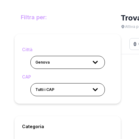
Trov
Filtra per:
Attiva p
Città
Genova
CAP
Tutti i CAP
Categoria