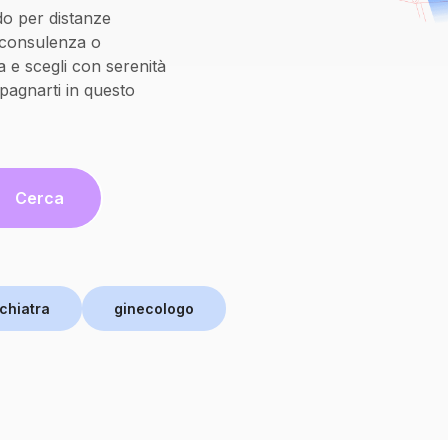
do per distanze
oconsulenza o
 e scegli con serenità
pagnarti in questo
Cerca
chiatra
ginecologo