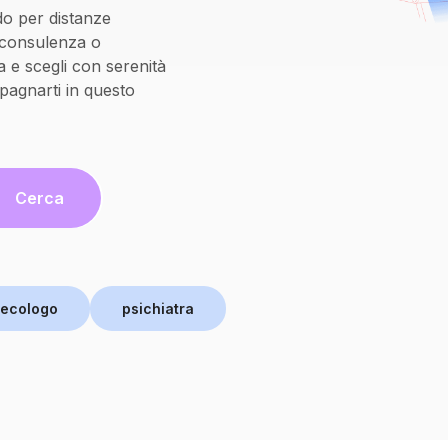
do per distanze
oconsulenza o
 e scegli con serenità
pagnarti in questo
Cerca
necologo
psichiatra