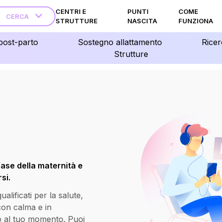
CENTRI E
PUNTI
COME
CERCA
STRUTTURE
NASCITA
FUNZIONA
post-parto
Sostegno allattamento
Ricer
Strutture
fase della maternità e
si.
lificati per la salute,
 con calma e in
o al tuo momento. Puoi