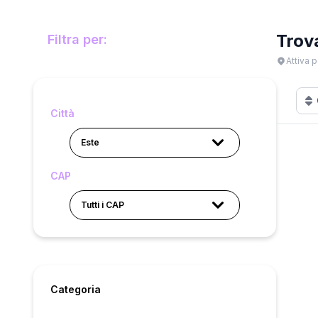
Trov
Filtra per:
Attiva p
Città
Este
CAP
Tutti i CAP
Categoria