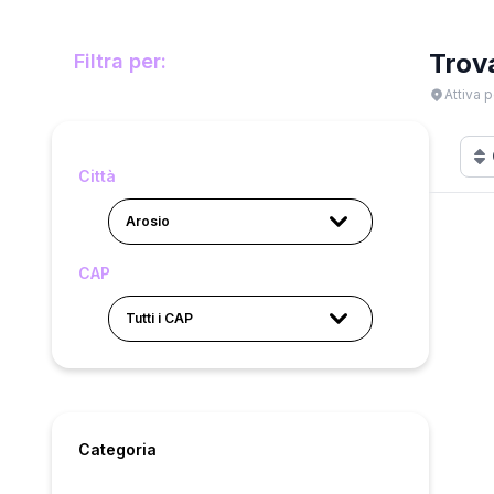
Trov
Filtra per:
Attiva p
Città
Arosio
CAP
Tutti i CAP
Categoria