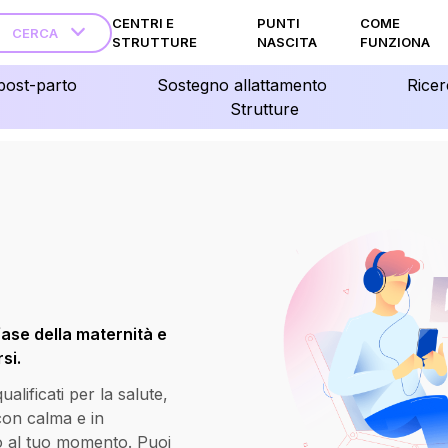
CENTRI E
PUNTI
COME
CERCA
STRUTTURE
NASCITA
FUNZIONA
post-parto
Sostegno allattamento
Ricer
Strutture
fase della maternità e
si.
lificati per la salute,
 con calma e in
o al tuo momento. Puoi