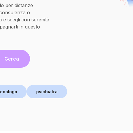
do per distanze
oconsulenza o
 e scegli con serenità
pagnarti in questo
Cerca
necologo
psichiatra