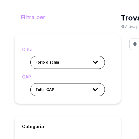
Trov
Filtra per:
Attiva p
Città
Forio dischia
CAP
Tutti i CAP
Categoria