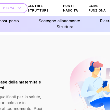
CENTRI E
PUNTI
COME
CERCA
STRUTTURE
NASCITA
FUNZIONA
post-parto
Sostegno allattamento
Ricer
Strutture
fase della maternità e
si.
lificati per la salute,
 con calma e in
o al tuo momento. Puoi