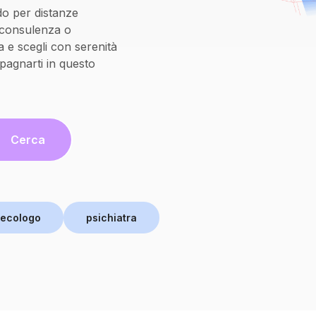
do per distanze
oconsulenza o
 e scegli con serenità
pagnarti in questo
Cerca
necologo
psichiatra