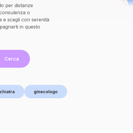
do per distanze
oconsulenza o
 e scegli con serenità
pagnarti in questo
Cerca
chiatra
ginecologo