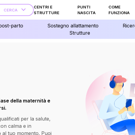
CENTRI E
PUNTI
COME
CERCA
STRUTTURE
NASCITA
FUNZIONA
post-parto
Sostegno allattamento
Ricer
Strutture
fase della maternità e
si.
lificati per la salute,
 con calma e in
o al tuo momento. Puoi