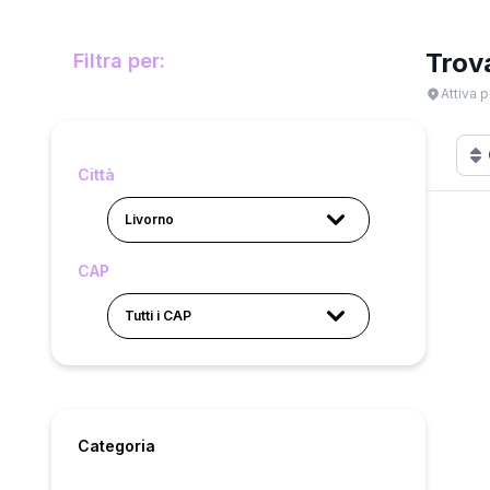
Trov
Filtra per:
Attiva p
Città
Livorno
CAP
Tutti i CAP
Categoria