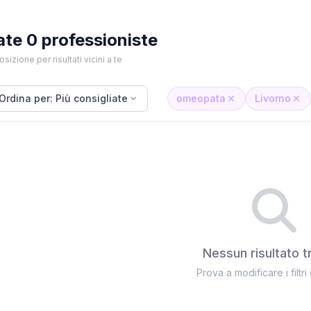
ate 0 professioniste
osizione per risultati vicini a te
Ordina per: Più consigliate
omeopata
Livorno
Nessun risultato t
Prova a modificare i filtri