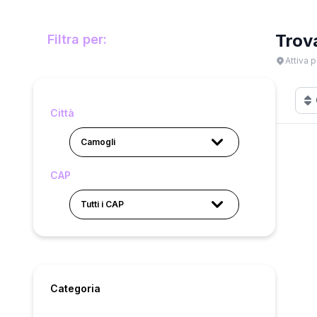
Trov
Filtra per:
Attiva p
Città
Camogli
CAP
Tutti i CAP
Categoria