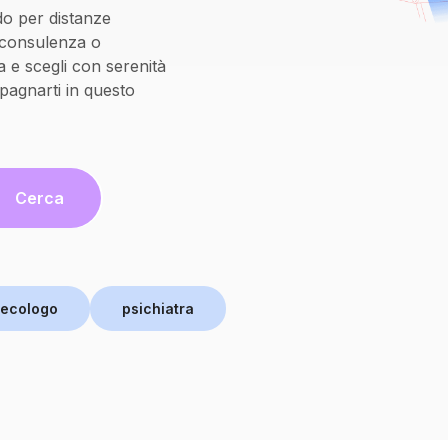
do per distanze
oconsulenza o
 e scegli con serenità
pagnarti in questo
Cerca
necologo
psichiatra