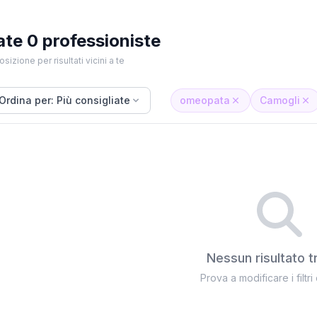
ate 0 professioniste
osizione per risultati vicini a te
Ordina per: Più consigliate
omeopata
Camogli
Nessun risultato t
Prova a modificare i filtri