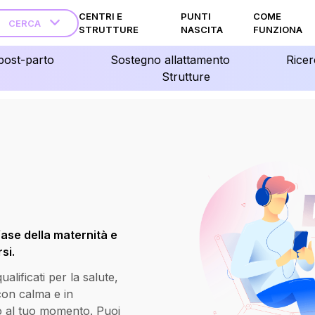
CENTRI E
PUNTI
COME
CERCA
STRUTTURE
NASCITA
FUNZIONA
post-parto
Sostegno allattamento
Ricer
Strutture
fase della maternità e
si.
lificati per la salute,
 con calma e in
o al tuo momento. Puoi