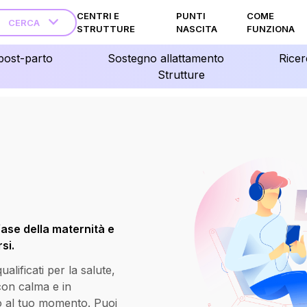
CENTRI E
PUNTI
COME
CERCA
STRUTTURE
NASCITA
FUNZIONA
post-parto
Sostegno allattamento
Ricer
Strutture
fase della maternità e
si.
lificati per la salute,
 con calma e in
o al tuo momento. Puoi