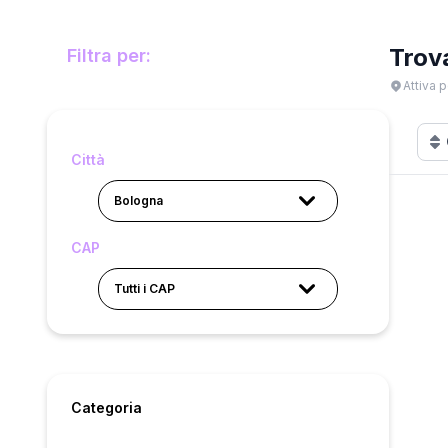
Trov
Filtra per:
Attiva p
Città
Bologna
CAP
Tutti i CAP
Categoria