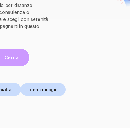
do per distanze
oconsulenza o
 e scegli con serenità
pagnarti in questo
Cerca
hiatra
dermatologo