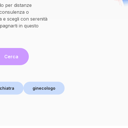
do per distanze
oconsulenza o
 e scegli con serenità
pagnarti in questo
Cerca
chiatra
ginecologo