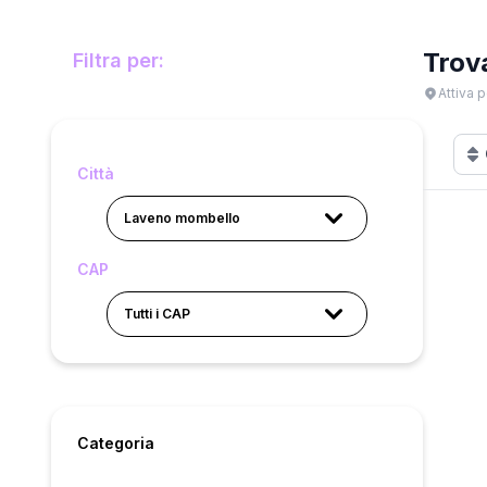
Trov
Filtra per:
Attiva p
Città
Laveno mombello
CAP
Tutti i CAP
Categoria