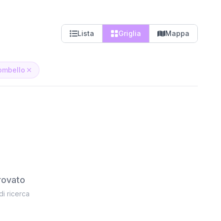
Lista
Griglia
Mappa
ombello
rovato
 di ricerca