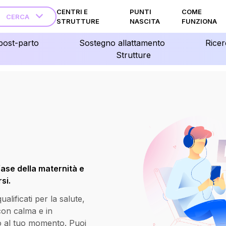
CENTRI E
PUNTI
COME
CERCA
STRUTTURE
NASCITA
FUNZIONA
post-parto
Sostegno allattamento
Ricer
Strutture
fase della maternità e
si.
lificati per la salute,
 con calma e in
o al tuo momento. Puoi