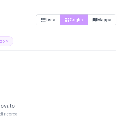
Lista
Griglia
Mappa
zzo
rovato
 di ricerca