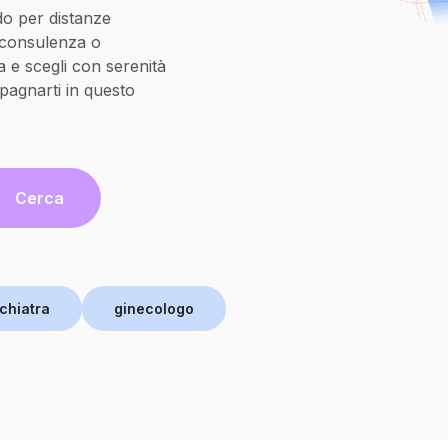
do per distanze
oconsulenza o
 e scegli con serenità
pagnarti in questo
Cerca
chiatra
ginecologo