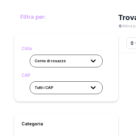
Trov
Filtra per:
Attiva p
Città
Corno di rosazzo
CAP
Tutti i CAP
Categoria