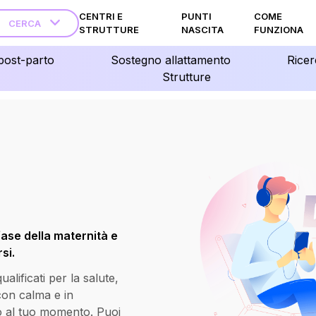
CENTRI E
PUNTI
COME
CERCA
STRUTTURE
NASCITA
FUNZIONA
post-parto
Sostegno allattamento
Ricer
Strutture
fase della maternità e
si.
lificati per la salute,
 con calma e in
o al tuo momento. Puoi