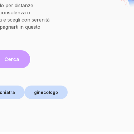
do per distanze
oconsulenza o
 e scegli con serenità
pagnarti in questo
Cerca
chiatra
ginecologo