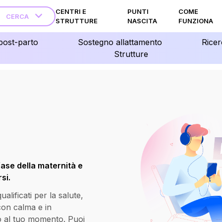
CENTRI E
PUNTI
COME
CERCA
STRUTTURE
NASCITA
FUNZIONA
post-parto
Sostegno allattamento
Ricer
Strutture
fase della maternità e
si.
lificati per la salute,
 con calma e in
o al tuo momento. Puoi