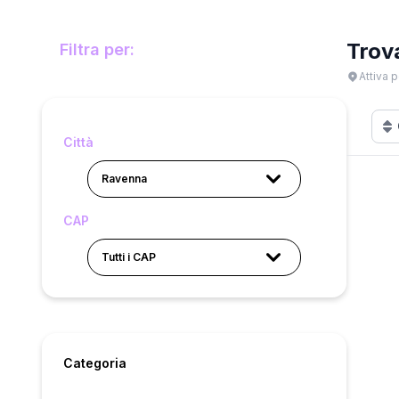
Trov
Filtra per:
Attiva p
Città
Ravenna
CAP
Tutti i CAP
Categoria