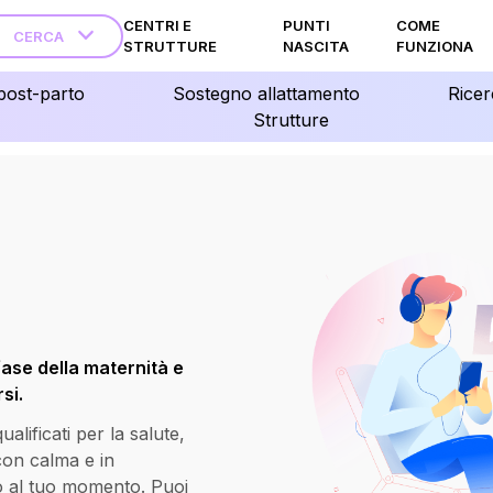
CENTRI E
PUNTI
COME
CERCA
STRUTTURE
NASCITA
FUNZIONA
post-parto
Sostegno allattamento
Ricer
Strutture
fase della maternità e
si.
lificati per la salute,
 con calma e in
o al tuo momento. Puoi