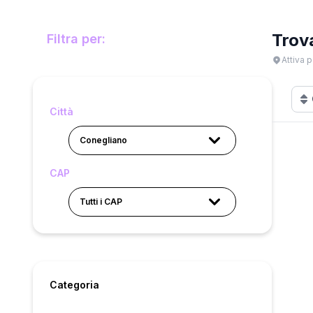
Trov
Filtra per:
Attiva p
Città
Conegliano
CAP
Tutti i CAP
Categoria