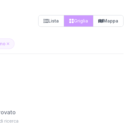
Lista
Griglia
Mappa
ano
rovato
 di ricerca