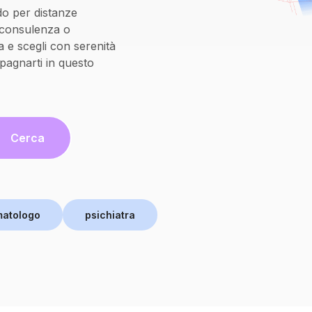
do per distanze
oconsulenza o
 e scegli con serenità
pagnarti in questo
Cerca
matologo
psichiatra