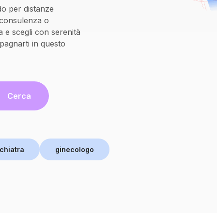
do per distanze
oconsulenza o
 e scegli con serenità
pagnarti in questo
Cerca
chiatra
ginecologo