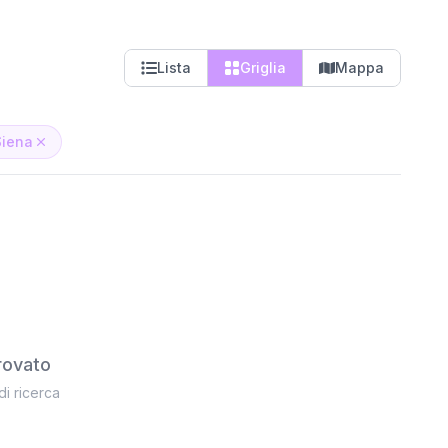
Lista
Griglia
Mappa
Siena
rovato
 di ricerca