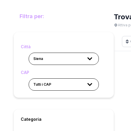
Trov
Filtra per:
Attiva p
Città
Siena
CAP
Tutti i CAP
Categoria