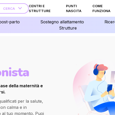
CENTRI E
PUNTI
COME
CERCA
STRUTTURE
NASCITA
FUNZIONA
post-parto
Sostegno allattamento
Ricer
Strutture
onista
fase della maternità e
si.
lificati per la salute,
 con calma e in
o al tuo momento. Puoi