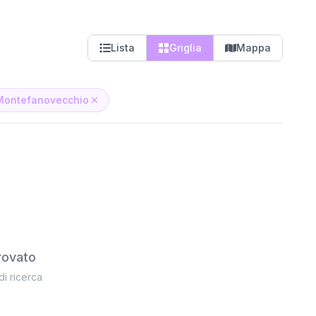
Lista
Griglia
Mappa
Montefanovecchio
rovato
 di ricerca