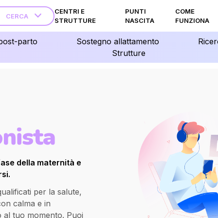
CENTRI E
PUNTI
COME
CERCA
STRUTTURE
NASCITA
FUNZIONA
post-parto
Sostegno allattamento
Ricer
Strutture
onista
fase della maternità e
si.
lificati per la salute,
 con calma e in
o al tuo momento. Puoi