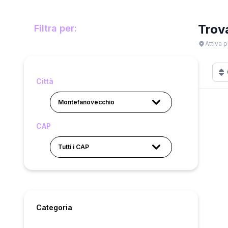
Trov
Filtra per:
Attiva p
Città
Montefanovecchio
CAP
Tutti i CAP
Categoria