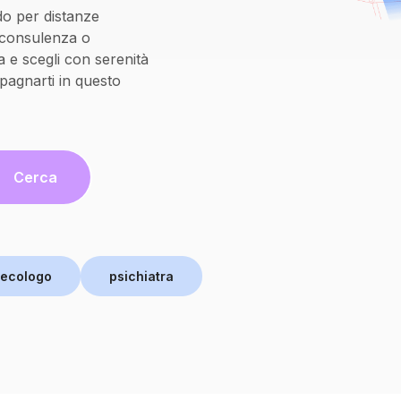
do per distanze
oconsulenza o
 e scegli con serenità
pagnarti in questo
Cerca
necologo
psichiatra