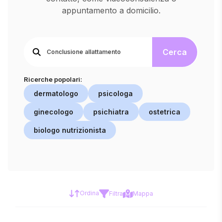
appuntamento a domicilio.
Cerca
Ricerche popolari:
dermatologo
psicologa
ginecologo
psichiatra
ostetrica
biologo nutrizionista
Ordina
Filtra
Mappa