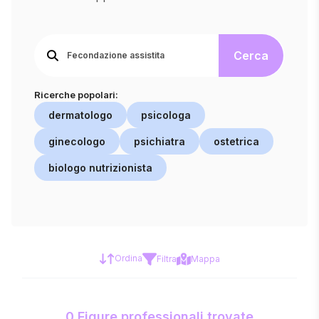
Cerca
Ricerche popolari:
dermatologo
psicologa
ginecologo
psichiatra
ostetrica
biologo nutrizionista
Ordina
Filtra
Mappa
0 Figure professionali trovate