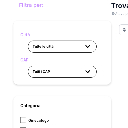
Trov
Filtra per:
Attiva p
Città
Tutte le città
CAP
Tutti i CAP
Categoria
Ginecologo