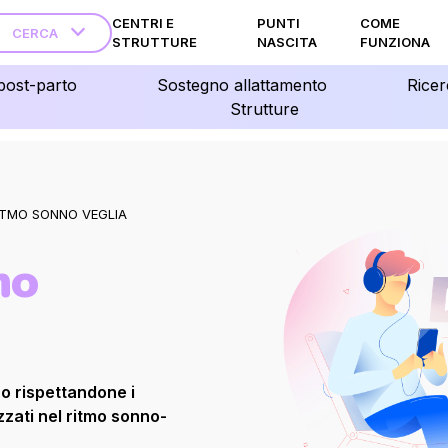
CENTRI E
PUNTI
COME
CERCA
STRUTTURE
NASCITA
FUNZIONA
post-parto
Sostegno allattamento
Ricer
Strutture
ITMO SONNO VEGLIA
mo
o rispettandone i
zzati nel ritmo sonno-