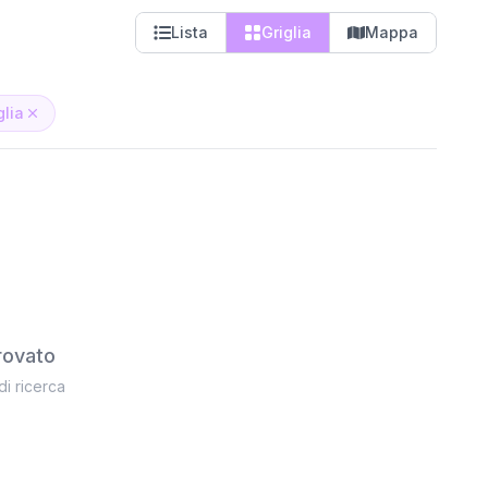
Lista
Griglia
Mappa
lia
rovato
 di ricerca