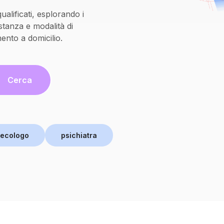
alificati, esplorando i
istanza e modalità di
nto a domicilio.
Cerca
necologo
psichiatra