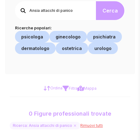
Cerca
Ricerche popolari:
psicologa
ginecologo
psichiatra
dermatologo
ostetrica
urologo
Ordina
Filtra
Mappa
0 Figure professionali trovate
Ricerca: Ansia attacchi di panico
Rimuovi tutti