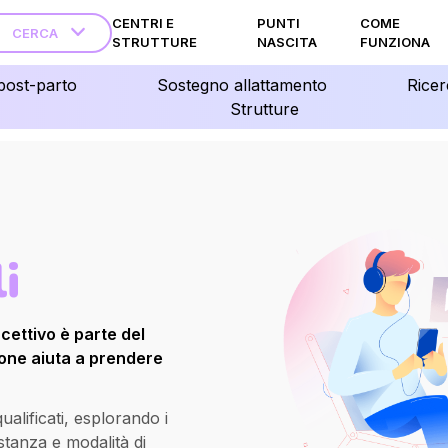
CENTRI E
PUNTI
COME
CERCA
STRUTTURE
NASCITA
FUNZIONA
post-parto
Sostegno allattamento
Ricer
Strutture
i
ettivo è parte del
ione aiuta a prendere
alificati, esplorando i
istanza e modalità di