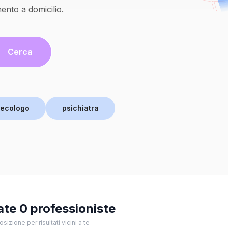
nto a domicilio.
Cerca
necologo
psichiatra
ate 0 professioniste
osizione per risultati vicini a te