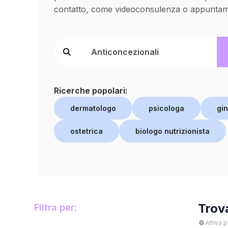
contatto, come videoconsulenza o appuntame
Ricerche popolari:
dermatologo
psicologa
gi
ostetrica
biologo nutrizionista
Trov
Filtra per:
Attiva p