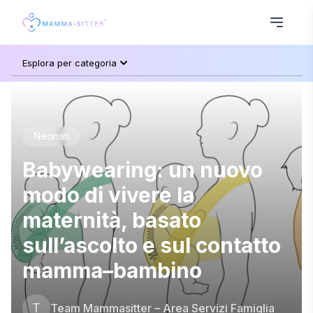
Esplora per categoria
Neonati
Babywearing: un nuovo
modo di vivere la
maternità, basato
sull’ascolto e sul contatto
mamma–bambino
T
Team Mammasitter – Area Servizi Famiglia